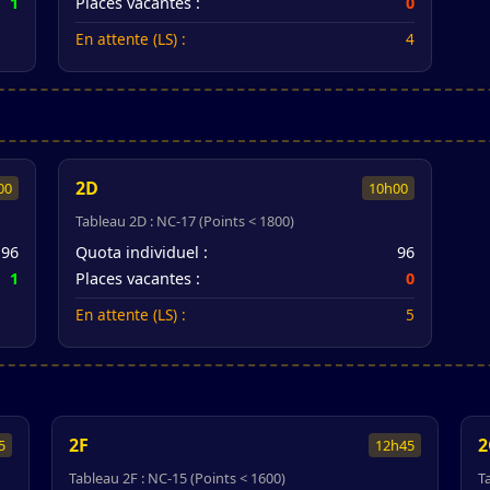
1
Places vacantes :
0
En attente (LS) :
4
2D
00
10h00
Tableau 2D : NC-17 (Points < 1800)
96
Quota individuel :
96
1
Places vacantes :
0
En attente (LS) :
5
2F
2
5
12h45
Tableau 2F : NC-15 (Points < 1600)
T