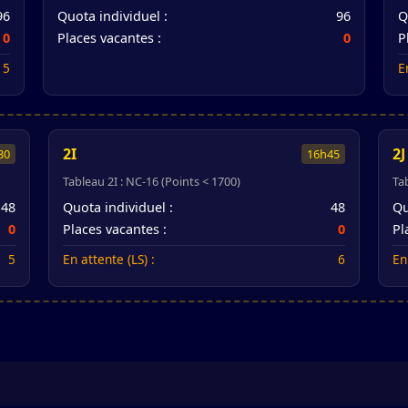
96
Quota individuel :
96
Q
0
Places vacantes :
0
P
5
E
2I
2J
30
16h45
Tableau 2I : NC-16 (Points < 1700)
Ta
48
Quota individuel :
48
Qu
0
Places vacantes :
0
Pl
5
En attente (LS) :
6
En