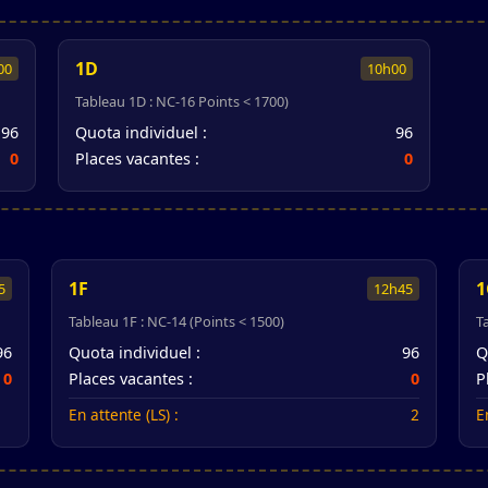
1D
00
10h00
Tableau 1D : NC-16 Points < 1700)
96
Quota individuel :
96
0
Places vacantes :
0
1F
1
5
12h45
Tableau 1F : NC-14 (Points < 1500)
T
96
Quota individuel :
96
Q
0
Places vacantes :
0
P
En attente (LS) :
2
E