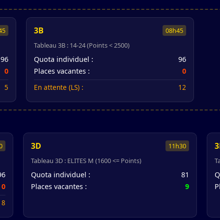
3B
45
08h45
Tableau 3B : 14-24 (Points < 2500)
96
Quota individuel :
96
0
Places vacantes :
0
5
En attente (LS) :
12
3D
3
0
11h30
Tableau 3D : ELITES M (1600 <= Points)
T
96
Quota individuel :
81
Q
0
Places vacantes :
9
P
8