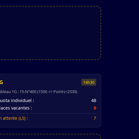
G
14h30
ableau 1G : 15-N°400 (1500 <= Points<2330)
uota individuel :
48
laces vacantes :
0
n attente (LS) :
7