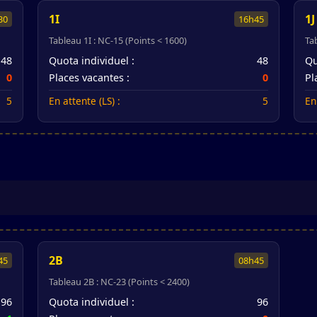
1I
1J
30
16h45
Tableau 1I : NC-15 (Points < 1600)
Ta
48
Quota individuel :
48
Qu
0
Places vacantes :
0
Pl
5
En attente (LS) :
5
En
2B
45
08h45
Tableau 2B : NC-23 (Points < 2400)
96
Quota individuel :
96