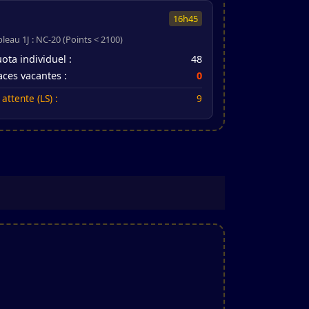
16h45
bleau 1J : NC-20 (Points < 2100)
ota individuel :
48
aces vacantes :
0
 attente (LS) :
9