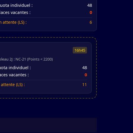
uota individuel :
48
laces vacantes :
0
n attente (LS) :
6
16h45
bleau 2J : NC-21 (Points < 2200)
ota individuel :
48
aces vacantes :
0
 attente (LS) :
11