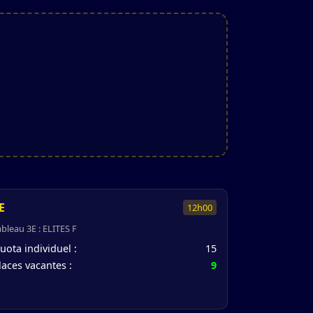
E
12h00
ableau 3E : ELITES F
uota individuel :
15
laces vacantes :
9