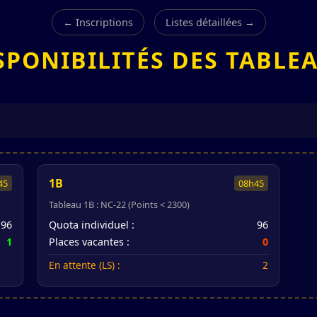
← Inscriptions
Listes détaillées →
SPONIBILITÉS DES TABLE
1B
45
08h45
Tableau 1B : NC-22 (Points < 2300)
96
Quota individuel :
96
1
Places vacantes :
0
En attente (LS) :
2